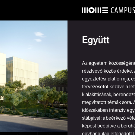
Együtt
Az egyetem közösségéne
résztvevő közös érdeke. 
egyeztetési platformja, 
tervezésétől kezdve a lé
kialakításának, berendez
megvitatott témák sora.
időszakában intenzív egy
stábjával; a beérkező vé
képest beépítve a beruhá
egyhangúlag elfogadott