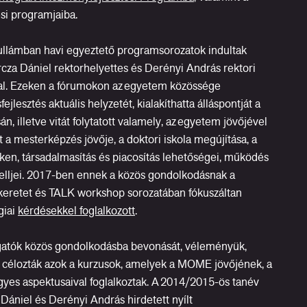
si programjaiba.
ullámban havi egyeztető programsorozatok indultak
a Dániel rektorhelyettes és Derényi András rektori
al. Ezeken a fórumokon az egyetem közössége
lesztés aktuális helyzetét, kialakíthatta álláspontját a
n, illetve vitát folytatott valamely, az egyetem jövőjével
 a mesterképzés jövője, a doktori iskola megújítása, a
ken, társadalmasítás és piacosítás lehetőségei, működés
ljei. 2017-ben ennek a közös gondolkodásnak a
retet és TALK workshop sorozatában fókuszáltan
giai
kérdésekkel foglalkozott
.
llgatók közös gondolkodásba bevonását, véleményük,
t célozták azok a kurzusok, amelyek a MOME jövőjének, a
yes aspektusaival foglalkoztak. A 2014/2015-ös tanév
Dániel és Derényi András hirdetett nyílt