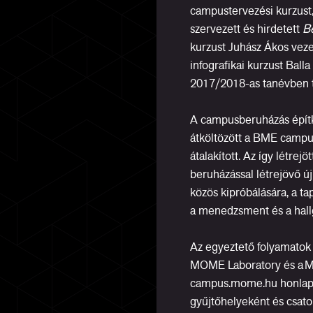
campustervezési kurzust,
szervezett és hirdetett
B
kurzust Juhász Ákos veze
infografikai kurzust Ball
2017/2018-as tanévben 
A campusberuházás építk
átköltözött a BME campus
átalakított. Az így létrej
beruházással létrejövő új 
közös kipróbálására, a ta
a menedzsment és a hall
Az egyeztető folyamatok m
MOME Laboratory és a 
campus.mome.hu honlap, a
gyűjtőhelyeként és csato