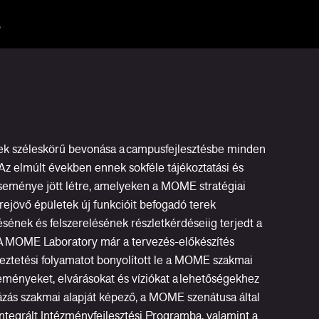
k széleskörű bevonása a campusfejlesztésbe minden
Az elmúlt években ennek sokféle tájékoztatási és
eseménye jött létre, amelyeken a MOME stratégiai
trejövő épületek új funkcióit befogadó terek
ésének és felszerelésének részletkérdéseiig terjedt a
 A MOME Laboratory már a tervezés-előkészítés
eztetési folyamatot bonyolított le a MOME szakmai
leményeket, elvárásokat és víziókat a lehetőségekhez
zás szakmai alapját képező, a MOME szenátusa által
Integrált Intézményfejlesztési Programba
, valamint a