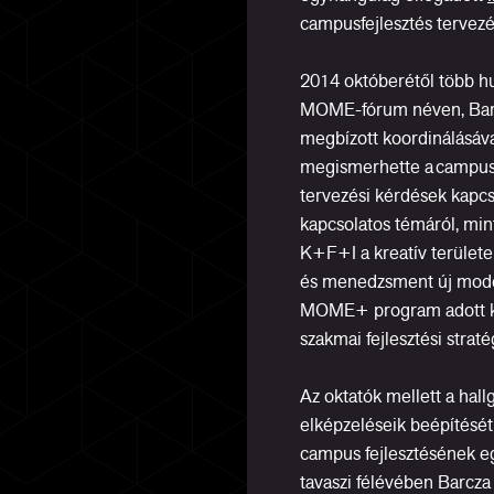
campusfejlesztés tervezé
2014 októberétől több h
MOME-fórum néven, Barcz
megbízott koordinálásáv
megismerhette a campusfej
tervezési kérdések kapcsá
kapcsolatos témáról, mint
K+F+I a kreatív területe
és menedzsment új model
MOME+ program adott ke
szakmai fejlesztési straté
Az oktatók mellett a ha
elképzeléseik beépítésé
campus fejlesztésének eg
tavaszi félévében Barcza 