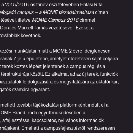
 a 2015/2016-os tanév őszi félévében Halasi Rita
efogadó campus – a MOME társadalmasítása
címen
tésével, illetve
MOME Campus 2018
címmel
a Dóra és Marcell Tamás vezetésével. Ezeket a
továbbiak követnek.
ezési munkálatai miatt a MOME 2 évre ideiglenesen
ának Z jelű épületébe, amelyet előzetesen saját céljaira
ött terek köztes lépést jelentenek a campus régi és a
térstruktúrája között. Ez alkalmat ad az új terek, funkciók
pasztalatok feldolgozására és megvitatására az oktatói kar,
gatók számára egyaránt.
ellett további tájékoztatási platformként indult el a
MOME Brand Iroda együttműködésében a
 fejlesztéssel kapcsolatos, nyilvános információk
rnájaként. Emellett a campusfejlesztésről rendszeresen